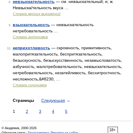
невзыскательность
— см. невзыскательный; и; ж.
8
Невзыска/тельность вкуса …
Словарь многих выражений
взыскательность
— невзыскательность
9
нетребовательность …
Словарь антонимов
неприхотливость
— скромность, примитивность,
10
малопритязательность, беспритязательность,
безыскусность, безыскусственность, незамысловатость,
азбучность, малотребовательность, невзыскательность,
нетребовательность, незатейливость, бесхитростность,
несложность,&#8230; …
Словарь синонимов
Страницы
Следующая
→
1
2
3
4
5
© Академик, 2000-2026
18+
Обратная связь:
Техподдержка
,
Реклама на сайте